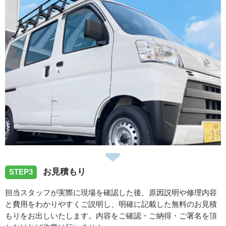
愛知県豊田市昭和町へ洗濯蛇口の水漏れ修理でお伺いしま
した。
2026/07/28
愛知県海部郡蟹江町蟹江本町へ浴室蛇口の水漏れ修理に向
かいました。
2026/07/27
愛知県名古屋市千種区桜が丘へ洗面蛇口の水漏れ修理でお
お見積もり
STEP3
伺いしました。
担当スタッフが実際に現場を確認した後、原因説明や修理内容
と費用をわかりやすくご説明し、明確に記載した無料のお見積
2026/07/27
もりをお出しいたします。内容をご確認・ご納得・ご署名を頂