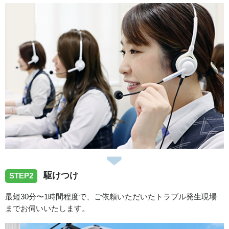
2026/07/31
愛知県春日井市岩成台へトイレ修理に向かいました。
2026/07/31
愛知県犬山市羽黒竹の腰へトイレの故障修理に向かいまし
た。
2026/07/30
駆けつけ
愛知県豊田市越戸町へ洗濯蛇口の水漏れ修理でお伺いしま
STEP2
した。
最短30分〜1時間程度で、ご依頼いただいたトラブル発生現場
までお伺いいたします。
2026/07/30