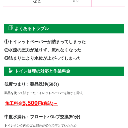
など
0～
よくあるトラブル
①トイレットペーパーが詰まってしまった
②水流の圧力が足りず、流れなくなった
③詰まりにより水位が上がってしまった
トイレ修理の対応と作業料金
低度つまり：薬品洗浄(50分)
薬品を使って詰まったトイレットペーパーを溶かし除去
5,500
施工料金
円(税込)～
中度水漏れ：フロートバルブ交換(50分)
トイレタンク内のゴム部分が劣化で溶けていたため