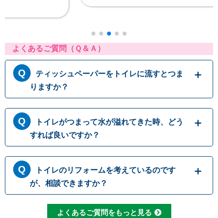
よくあるご質問（Ｑ＆Ａ）
ティッシュペーパーをトイレに流すとつま
りますか？
トイレットペーパーはトイレに流す前提に作ら
トイレがつまって水が溢れてきた時、どう
れておりますが、ティッシュペーパーは繊維の
結びつきが強くほどけにくいため、トイレに流
すれば良いですか？
すと排水パイプ内でつまることがありますの
で、決して流さないでください。トイレットペ
トイレにつまりが起きて水が流れて行かない時
ーパーも、一度に大量に流すとつまりの原因に
トイレのリフォームを考えているのです
には、無理に水を流すと溢れてしまう可能性が
なるため、こまめに流したりウォシュレットを
あります。 原因として一番多いのは便器内で
が、相談できますか？
使用して紙の量を減らしたりすることで、つま
のつまりですが、排管自体がつまっていたりト
りを予防することができます
イレの劣化によって引き起こされる場合もござ
もちろんです。水道職人では水漏れ・つまり修
よくあるご質問をもっと見る
います。どこでつまっているか原因をしっかり