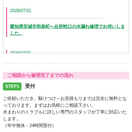
2026/07/31
愛知県安城市和泉町へ台所蛇口の水漏れ修理でお伺いしま
した。
2026/07/31
愛知県日進市五色園へ台所蛇口の水漏れ修理でお伺いしま
ご相談から修理完了までの流れ
した。
受付
STEP1
2026/07/31
ご依頼いただき、駆けつけ～お見積もりまでは完全に無料とな
っております。まずはお気軽にご相談下さい。
愛知県岡﨑市合歓木町へ給水管の水漏れ修理に伺いまし
水まわりのトラブルに詳しい専門のスタッフが丁寧に対応いた
た。
します。
（年中無休・24時間受付）