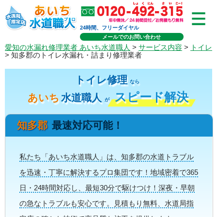
24時間、フリーダイヤル
メールでのお問い合わせ
愛知の水漏れ修理業者 あいち水道職人
>
サービス内容
>
トイレ
> 知多郡のトイレ水漏れ・詰まり修理業者
トイレ修理
なら
スピード解決
あいち
水道職人
が
知多郡
最速対応可能！
私たち「あいち水道職人」は、知多郡の水道トラブル
を迅速・丁寧に解決するプロ集団です！地域密着で365
日・24時間対応し、最短30分で駆けつけ！深夜・早朝
の急なトラブルも安心です。見積もり無料、水道局指