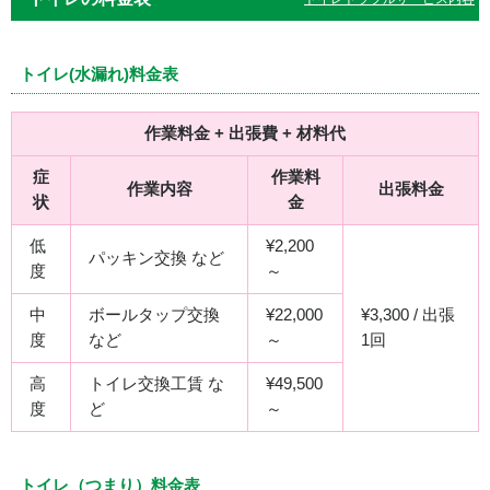
トイレ(水漏れ)料金表
作業料金 + 出張費 + 材料代
症
作業料
作業内容
出張料金
状
金
低
¥2,200
パッキン交換 など
度
～
中
ボールタップ交換
¥22,000
¥3,300 / 出張
度
など
～
1回
高
トイレ交換工賃 な
¥49,500
度
ど
～
トイレ（つまり）料金表