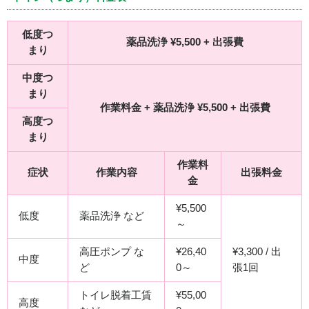
低度つ
薬品洗浄 ¥5,500 + 出張費
まり
中度つ
まり
作業料金 + 薬品洗浄 ¥5,500 + 出張費
高度つ
まり
作業料
症状
作業内容
出張料金
金
¥5,500
低度
薬品洗浄 など
～
高圧ポンプ な
¥26,40
¥3,300 / 出
中度
ど
0～
張1回
トイレ脱着工賃
¥55,00
高度