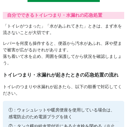
理だけでなくトイレ交換やリフォームなど、幅
と見極めて適切に修理いたします。
広い対応が可能です。排水管の位置などによっ
て使用可能な便器の種類も変わってまいります
自分でできるトイレつまり・水漏れの応急処置
ので、しっかりとした現場確認で最適なご提案
「トイレがつまった」「水があふれてきた」ときは、まず水を
をさせて頂きます。
流さないことが大切です。
レバーを何度も操作すると、便器から汚水があふれ、床や壁ま
で被害が広がるおそれがあります。
落ち着いて水を止め、周囲を保護してから状況を確認しましょ
う。
トイレつまり・水漏れが起きたときの応急処置の流れ
トイレのつまりや水漏れが起きたら、以下の順番で対応してく
ださい。
①：ウォシュレットや暖房便座を使用している場合は、
感電防止のため電源プラグを抜く
②：タンク横や給水管付近にある止水栓を閉める（※止