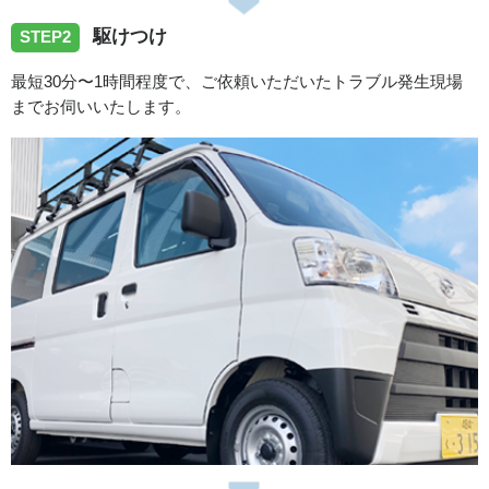
駆けつけ
愛知県豊田市越戸町へ洗濯蛇口の水漏れ修理でお伺いしま
STEP2
した。
最短30分〜1時間程度で、ご依頼いただいたトラブル発生現場
までお伺いいたします。
2026/07/30
愛知県豊田市昭和町へ洗濯蛇口の水漏れ修理でお伺いしま
した。
2026/07/28
愛知県海部郡蟹江町蟹江本町へ浴室蛇口の水漏れ修理に向
かいました。
2026/07/27