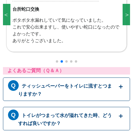
台所蛇口交換
＜
＞
台所が使えなくて困っていました。これで洗い物も出
来ますし、本当に助かりました。
また何かありましたら宜しくお願いします。
よくあるご質問（Ｑ＆Ａ）
ティッシュペーパーをトイレに流すとつま
りますか？
トイレットペーパーはトイレに流す前提に作ら
トイレがつまって水が溢れてきた時、どう
れておりますが、ティッシュペーパーは繊維の
結びつきが強くほどけにくいため、トイレに流
すれば良いですか？
すと排水パイプ内でつまることがありますの