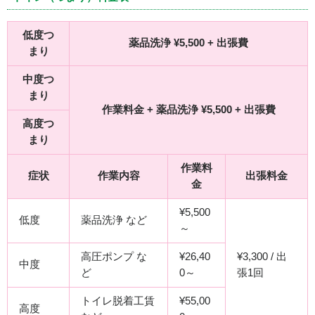
低度つ
薬品洗浄 ¥5,500 + 出張費
まり
中度つ
まり
作業料金 + 薬品洗浄 ¥5,500 + 出張費
高度つ
まり
作業料
症状
作業内容
出張料金
金
¥5,500
低度
薬品洗浄 など
～
高圧ポンプ な
¥26,40
¥3,300 / 出
中度
ど
0～
張1回
トイレ脱着工賃
¥55,00
高度