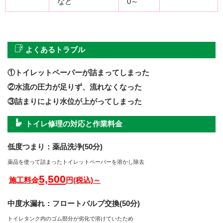
など
0～
よくあるトラブル
①トイレットペーパーが詰まってしまった
②水流の圧力が足りず、流れなくなった
③詰まりにより水位が上がってしまった
トイレ修理の対応と作業料金
低度つまり：薬品洗浄(50分)
薬品を使って詰まったトイレットペーパーを溶かし除去
5,500
施工料金
円(税込)～
中度水漏れ：フロートバルブ交換(50分)
トイレタンク内のゴム部分が劣化で溶けていたため