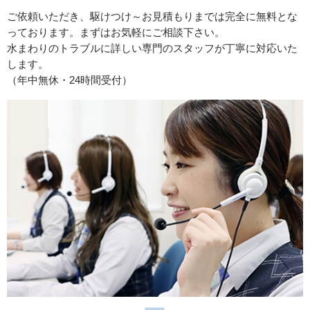
2026/07/31
ご依頼いただき、駆けつけ～お見積もりまでは完全に無料とな
っております。まずはお気軽にご相談下さい。
愛知県岡﨑市合歓木町へ給水管の水漏れ修理に伺いまし
水まわりのトラブルに詳しい専門のスタッフが丁寧に対応いた
た。
します。
（年中無休・24時間受付）
2026/07/31
愛知県春日井市岩成台へトイレ修理に向かいました。
2026/07/31
愛知県犬山市羽黒竹の腰へトイレの故障修理に向かいまし
た。
2026/07/30