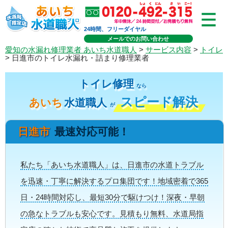
24時間、フリーダイヤル
メールでのお問い合わせ
愛知の水漏れ修理業者 あいち水道職人
>
サービス内容
>
トイレ
> 日進市のトイレ水漏れ・詰まり修理業者
トイレ修理
なら
スピード解決
あいち
水道職人
が
日進市
最速対応可能！
私たち「あいち水道職人」は、日進市の水道トラブル
を迅速・丁寧に解決するプロ集団です！地域密着で365
日・24時間対応し、最短30分で駆けつけ！深夜・早朝
の急なトラブルも安心です。見積もり無料、水道局指