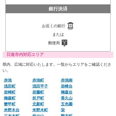
銀行決済
お近くの銀行
または
郵便局
日進市内対応エリア
県内、広域に対応いたします。一覧からエリアをご確認くださ
い。
赤池
赤池町
赤池南
浅田町
浅田平子
岩崎台
岩崎町
岩藤町
梅森台
梅森町
折戸町
香久山
蟹甲町
北新町
五色園
米野木台
米野木町
栄
三本木町
竹の山
野方町