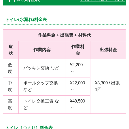
トイレ(水漏れ)料金表
作業料金 + 出張費 + 材料代
症
作業料
作業内容
出張料金
状
金
低
¥2,200
パッキン交換 など
度
～
中
ボールタップ交換
¥22,000
¥3,300 / 出張
度
など
～
1回
高
トイレ交換工賃 な
¥49,500
度
ど
～
トイレ（つまり）料金表