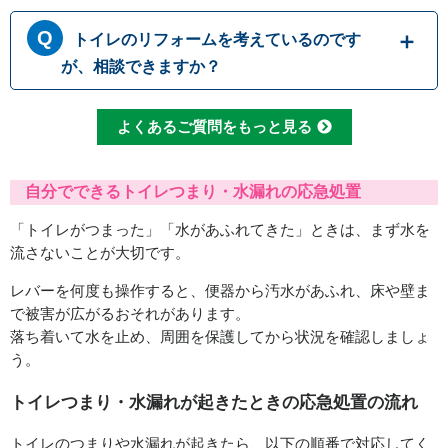
で、決して流さないでください。トイレットペ
トイレにつまりが起きて水が流れて行かない時
ーパーも、一度に大量に流すとつまりの原因に
トイレのリフォームを考えているのです
には、無理に水を流すと溢れてしまう可能性が
なるため、こまめに流したりウォシュレットを
あります。 原因として一番多いのは便器内で
が、相談できますか？
使用して紙の量を減らしたりすることで、つま
のつまりですが、排管自体がつまっていたりト
りを予防することができます
イレの劣化によって引き起こされる場合もござ
もちろんです。水道職人では水漏れ・つまり修
よくあるご質問をもっと見る
います。どこでつまっているか原因をしっかり
理だけでなくトイレ交換やリフォームなど、幅
と見極めて適切に修理いたします。
広い対応が可能です。排水管の位置などによっ
て使用可能な便器の種類も変わってまいります
自分でできるトイレつまり・水漏れの応急処置
ので、しっかりとした現場確認で最適なご提案
「トイレがつまった」「水があふれてきた」ときは、まず水を
をさせて頂きます。
流さないことが大切です。
レバーを何度も操作すると、便器から汚水があふれ、床や壁ま
で被害が広がるおそれがあります。
落ち着いて水を止め、周囲を保護してから状況を確認しましょ
う。
トイレつまり・水漏れが起きたときの応急処置の流れ
トイレのつまりや水漏れが起きたら、以下の順番で対応してく