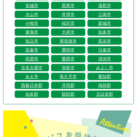
安城市
西尾市
蒲郡市
犬山市
常滑市
江南市
小牧市
稲沢市
新城市
東海市
大府市
知多市
知立市
尾張旭市
高浜市
岩倉市
豊明市
日進市
田原市
愛西市
清須市
北名古屋市
弥富市
みよし市
あま市
長久手市
愛知郡
西春日井郡
丹羽郡
海部郡
知多郡
額田郡
北設楽郡