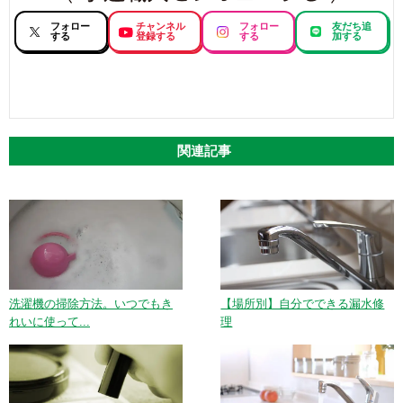
フォロー
チャンネル
フォロー
友だち追
する
登録する
する
加する
関連記事
洗濯機の掃除方法。いつでもき
【場所別】自分でできる漏水修
れいに使って...
理