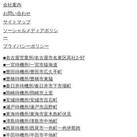
会社案内
お問い合わせ
サイトマップ
ソーシャルメディアポリシ
ー
プライバシーポリシー
■名古屋営業所/名古屋市名東区高社2-97
■一宮待機所/一宮市猿海道
■豊田待機所/豊田市広久手町
■豊橋待機所/豊橋市東脇
■春日井待機所/春日井市下市場町
■岡崎待機所/岡崎市上里
■安城待機所/安城市百石町
■瀬戸待機所/瀬戸市品野町
■東海待機所/東海市富木島町伏見
■津島待機所/津島市中地町
■西尾待機所/西尾市一色町一色伊那跨
■半田待機所/半田市平地町