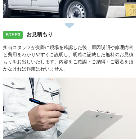
2026/07/27
愛知県名古屋市千種区桜が丘へ洗面蛇口の水漏れ修理でお
お見積もり
STEP3
伺いしました。
担当スタッフが実際に現場を確認した後、原因説明や修理内容
と費用をわかりやすくご説明し、明確に記載した無料のお見積
2026/07/27
もりをお出しいたします。内容をご確認・ご納得・ご署名を頂
かなければ作業は行いません。
愛知県名古屋市守山区青山台へ台所蛇口の水漏れ修理でお
伺いさせて頂きました。
スタッフの修理報告や事例の一覧はこちら