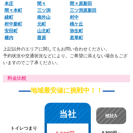
本庄
間々
間々原新田
間々本町
三ツ渕
三ツ渕原新田
緑町
南外山
村中
村中新町
元町
桃ケ丘
安田町
山北町
弥生町
横内
葭原
若草町
上記以外のエリアに関してもお問い合わせください。
予約状況や交通状況などにより。ご希望に添えない場合もござ
いますのでご了承ください。
料金比較
地域最安値に挑戦中！！
当社
他社A
トイレつまり
8,800円～