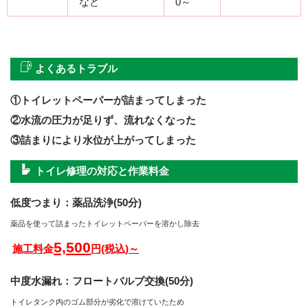
など
0～
よくあるトラブル
①トイレットペーパーが詰まってしまった
②水流の圧力が足りず、流れなくなった
③詰まりにより水位が上がってしまった
トイレ修理の対応と作業料金
低度つまり：薬品洗浄(50分)
薬品を使って詰まったトイレットペーパーを溶かし除去
5,500
施工料金
円(税込)～
中度水漏れ：フロートバルブ交換(50分)
トイレタンク内のゴム部分が劣化で溶けていたため