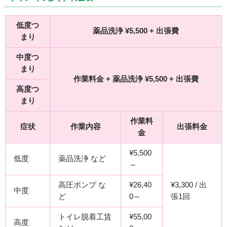
低度つ
薬品洗浄 ¥5,500 + 出張費
まり
中度つ
まり
作業料金 + 薬品洗浄 ¥5,500 + 出張費
高度つ
まり
作業料
症状
作業内容
出張料金
金
¥5,500
低度
薬品洗浄 など
～
高圧ポンプ な
¥26,40
¥3,300 / 出
中度
ど
0～
張1回
トイレ脱着工賃
¥55,00
高度