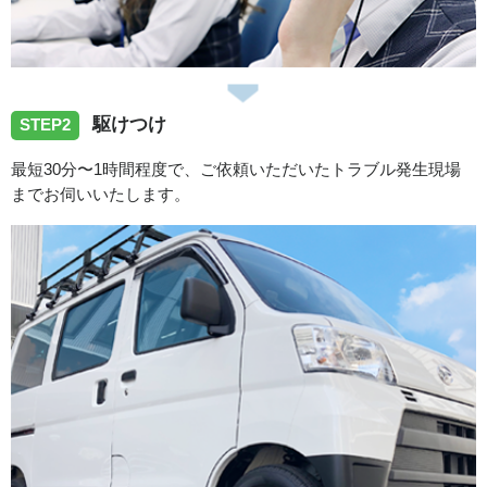
2026/07/30
駆けつけ
愛知県豊田市越戸町へ洗濯蛇口の水漏れ修理でお伺いしま
STEP2
した。
最短30分〜1時間程度で、ご依頼いただいたトラブル発生現場
までお伺いいたします。
2026/07/30
愛知県豊田市昭和町へ洗濯蛇口の水漏れ修理でお伺いしま
した。
2026/07/28
愛知県海部郡蟹江町蟹江本町へ浴室蛇口の水漏れ修理に向
かいました。