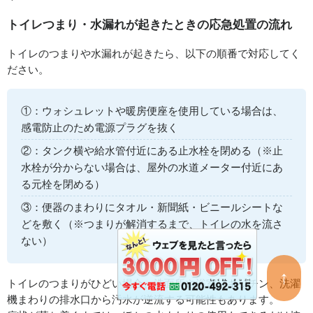
トイレつまり・水漏れが起きたときの応急処置の流れ
トイレのつまりや水漏れが起きたら、以下の順番で対応してく
ださい。
①：ウォシュレットや暖房便座を使用している場合は、
感電防止のため電源プラグを抜く
②：タンク横や給水管付近にある止水栓を閉める（※止
水栓が分からない場合は、屋外の水道メーター付近にあ
る元栓を閉める）
③：便器のまわりにタオル・新聞紙・ビニールシートな
どを敷く（※つまりが解消するまで、トイレの水を流さ
ない）
↑
トイレのつまりがひどい場合、洗面所や浴室、キッチン、洗濯
機まわりの排水口から汚水が逆流する可能性もあります。