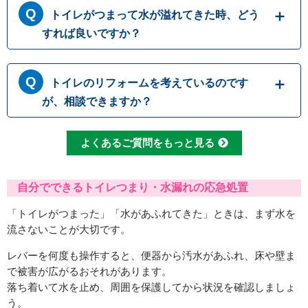
トイレがつまって水が溢れてきた時、どう
れておりますが、ティッシュペーパーは繊維の
結びつきが強くほどけにくいため、トイレに流
すれば良いですか？
すと排水パイプ内でつまることがありますの
で、決して流さないでください。トイレットペ
トイレにつまりが起きて水が流れて行かない時
ーパーも、一度に大量に流すとつまりの原因に
トイレのリフォームを考えているのです
には、無理に水を流すと溢れてしまう可能性が
なるため、こまめに流したりウォシュレットを
あります。 原因として一番多いのは便器内で
が、相談できますか？
使用して紙の量を減らしたりすることで、つま
のつまりですが、排管自体がつまっていたりト
りを予防することができます
イレの劣化によって引き起こされる場合もござ
もちろんです。水道職人では水漏れ・つまり修
よくあるご質問をもっと見る
います。どこでつまっているか原因をしっかり
理だけでなくトイレ交換やリフォームなど、幅
と見極めて適切に修理いたします。
広い対応が可能です。排水管の位置などによっ
て使用可能な便器の種類も変わってまいります
自分でできるトイレつまり・水漏れの応急処置
ので、しっかりとした現場確認で最適なご提案
「トイレがつまった」「水があふれてきた」ときは、まず水を
をさせて頂きます。
流さないことが大切です。
レバーを何度も操作すると、便器から汚水があふれ、床や壁ま
で被害が広がるおそれがあります。
落ち着いて水を止め、周囲を保護してから状況を確認しましょ
う。