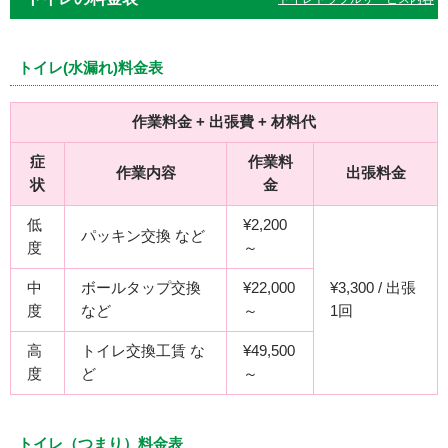
トイレ(水漏れ)料金表
作業料金 + 出張費 + 材料代
症
作業料
作業内容
出張料金
状
金
低
¥2,200
パッキン交換 など
度
～
中
ボールタップ交換
¥22,000
¥3,300 / 出張
度
など
～
1回
高
トイレ交換工賃 な
¥49,500
度
ど
～
トイレ（つまり）料金表