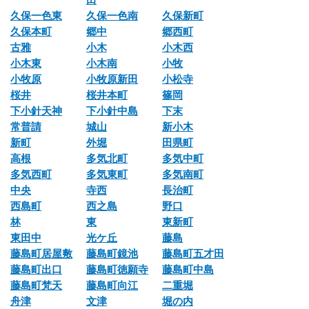
久保一色東
久保一色南
久保新町
久保本町
郷中
郷西町
古雅
小木
小木西
小木東
小木南
小牧
小牧原
小牧原新田
小松寺
桜井
桜井本町
篠岡
下小針天神
下小針中島
下末
常普請
城山
新小木
新町
外堀
田県町
高根
多気北町
多気中町
多気西町
多気東町
多気南町
中央
寺西
長治町
西島町
西之島
野口
林
東
東新町
東田中
光ケ丘
藤島
藤島町居屋敷
藤島町鏡池
藤島町五才田
藤島町出口
藤島町徳願寺
藤島町中島
藤島町梵天
藤島町向江
二重堀
舟津
文津
堀の内