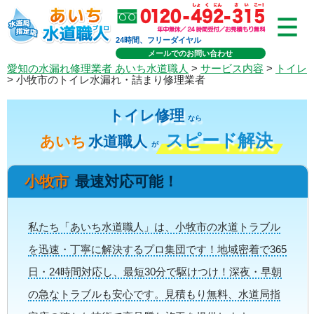
24時間、フリーダイヤル
メールでのお問い合わせ
愛知の水漏れ修理業者 あいち水道職人
>
サービス内容
>
トイレ
> 小牧市のトイレ水漏れ・詰まり修理業者
トイレ修理
なら
スピード解決
あいち
水道職人
が
小牧市
最速対応可能！
私たち「あいち水道職人」は、小牧市の水道トラブル
を迅速・丁寧に解決するプロ集団です！地域密着で365
日・24時間対応し、最短30分で駆けつけ！深夜・早朝
の急なトラブルも安心です。見積もり無料、水道局指