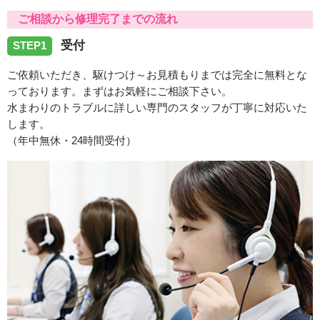
愛知県日進市五色園へ台所蛇口の水漏れ修理でお伺いしま
ご相談から修理完了までの流れ
した。
受付
STEP1
2026/07/31
ご依頼いただき、駆けつけ～お見積もりまでは完全に無料とな
っております。まずはお気軽にご相談下さい。
愛知県岡﨑市合歓木町へ給水管の水漏れ修理に伺いまし
水まわりのトラブルに詳しい専門のスタッフが丁寧に対応いた
た。
します。
（年中無休・24時間受付）
2026/07/31
愛知県春日井市岩成台へトイレ修理に向かいました。
2026/07/31
愛知県犬山市羽黒竹の腰へトイレの故障修理に向かいまし
た。